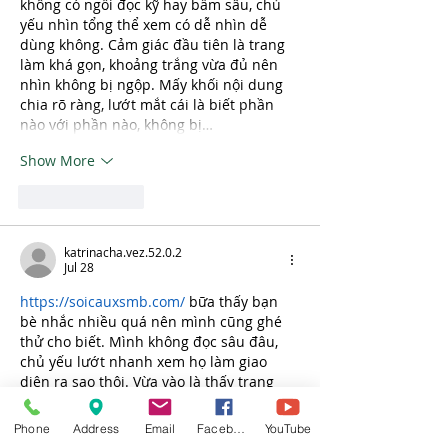
không có ngồi đọc kỹ hay bấm sâu, chủ 
yếu nhìn tổng thể xem có dễ nhìn dễ 
dùng không. Cảm giác đầu tiên là trang 
làm khá gọn, khoảng trắng vừa đủ nên 
nhìn không bị ngộp. Mấy khối nội dung 
chia rõ ràng, lướt mắt cái là biết phần 
nào với phần nào, không bị…
Show More
Like
Reply
katrinacha.vez.52.0.2
Jul 28
https://soicauxsmb.com/
 bữa thấy bạn 
bè nhắc nhiều quá nên mình cũng ghé 
thử cho biết. Mình không đọc sâu đâu, 
chủ yếu lướt nhanh xem họ làm giao 
diện ra sao thôi. Vừa vào là thấy trang 
nhìn khá sáng sủa, không bị rối mắt, kéo 
xuống cũng dễ theo dõi. Mình để ý cách 
Phone
Address
Email
Facebook
YouTube
họ chia nội dung theo từng khối rõ ràng 