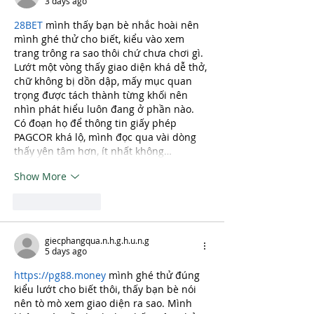
3 days ago
28BET
 mình thấy bạn bè nhắc hoài nên 
mình ghé thử cho biết, kiểu vào xem 
trang trông ra sao thôi chứ chưa chơi gì. 
Lướt một vòng thấy giao diện khá dễ thở, 
chữ không bị dồn dập, mấy mục quan 
trọng được tách thành từng khối nên 
nhìn phát hiểu luôn đang ở phần nào. 
Có đoạn họ để thông tin giấy phép 
PAGCOR khá lộ, mình đọc qua vài dòng 
thấy yên tâm hơn, ít nhất không…
Show More
Like
Reply
giecphangqua.n.h.g.h.u.n.g
5 days ago
https://pg88.money
 mình ghé thử đúng 
kiểu lướt cho biết thôi, thấy bạn bè nói 
nên tò mò xem giao diện ra sao. Mình 